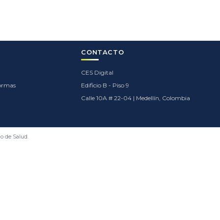
CONTACTO
CES Digital
formas
Edificio B - Piso 9
Calle 10A # 22-04 | Medellín, Colombia
io de Salud.