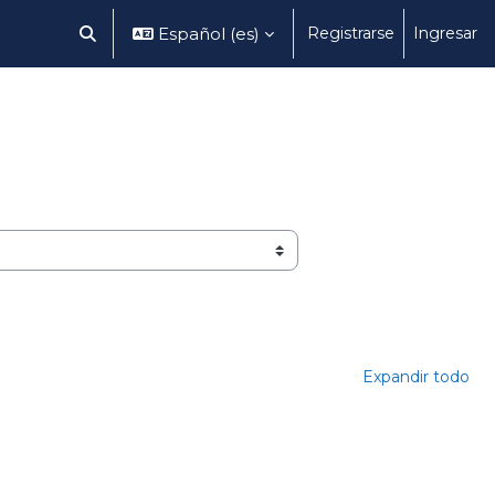
Español ‎(es)‎
Registrarse
Ingresar
Selector de búsqueda de entrada
Expandir todo