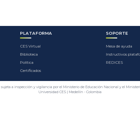
PLATAFORMA
SOPORTE
CES Virtual
Mesa de ayuda
Biblioteca
Instructivos plata
Política
REDICES
Certificados
 sujeta a inspección y vigilancia por el Ministerio de Educación Nacional y el Minister
Universidad CES | Medellín - Colombia