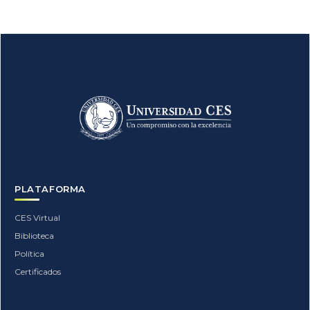
Bloques
PLATAFORMA
CES Virtual
Biblioteca
Política
Certificados