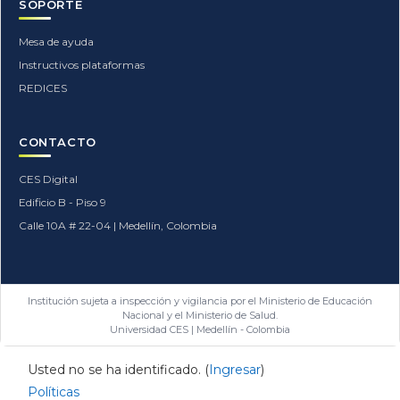
SOPORTE
Mesa de ayuda
Instructivos plataformas
REDICES
CONTACTO
CES Digital
Edificio B - Piso 9
Calle 10A # 22-04 | Medellín, Colombia
Institución sujeta a inspección y vigilancia por el Ministerio de Educación
Nacional y el Ministerio de Salud.
Universidad CES | Medellín - Colombia
Usted no se ha identificado. (
Ingresar
)
Políticas