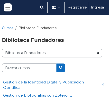
Salta al contenido principal
Registrarse
Ingresar
Selector de búsqueda de entrada
Panel lateral
Cursos
Biblioteca Fundadores
Biblioteca
Fundadores
Categorías
Buscar cursos
Buscar cursos
Gestión de la Identidad Digital y Publicación
Científica
Gestión de bibliografías con Zotero