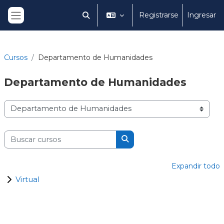
Salta al contenido principal
Registrarse
Ingresar
Selector de búsqueda de entrada
Panel lateral
Cursos
Departamento de Humanidades
Departamento de
Humanidades
Categorías
Buscar cursos
Buscar cursos
Expandir todo
Virtual