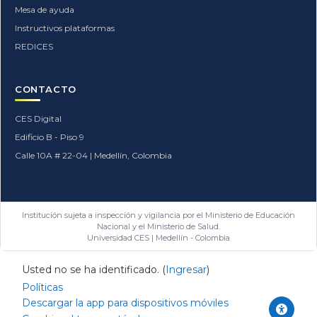
Mesa de ayuda
Instructivos plataformas
REDICES
CONTACTO
CES Digital
Edificio B - Piso 9
Calle 10A # 22-04 | Medellín, Colombia
Institución sujeta a inspección y vigilancia por el Ministerio de Educación
Nacional y el Ministerio de Salud.
Universidad CES | Medellín - Colombia
Usted no se ha identificado. (
Ingresar
)
Políticas
Descargar la app para dispositivos móviles