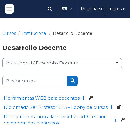
Salta al contenido principal
Registrarse
Ingresar
Selector de búsqueda de entrada
Panel lateral
Cursos
Institucional
Desarrollo Docente
Desarrollo
Docente
Categorías
Buscar cursos
Buscar cursos
Herramientas WEB para docentes
Diplomado Ser Profesor CES - Lobby de cursos
De la presentación a la interactividad: Creación
de contenidos dinámicos