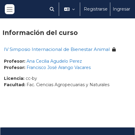
Salta al contenido principal
Registrarse
Ingresar
Selector de búsqueda de entrada
Panel lateral
Información del
curso
IV Simposio Internacional de Bienestar Animal
Profesor:
Ana Cecilia Agudelo Perez
Profesor:
Francisco José Arango Vacares
Licencia
:
cc-by
Facultad
:
Fac. Ciencias Agropecuarias y Naturales
Bloques