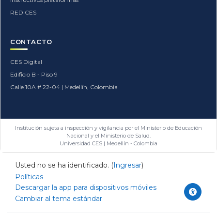
REDICES
CONTACTO
CES Digital
Edificio B - Piso 9
Calle 10A # 22-04 | Medellín, Colombia
Institución sujeta a inspección y vigilancia por el Ministerio de Educación
Nacional y el Ministerio de Salud.
Universidad CES | Medellín - Colombia
Usted no se ha identificado. (
Ingresar
)
Políticas
Descargar la app para dispositivos móviles
Cambiar al tema estándar